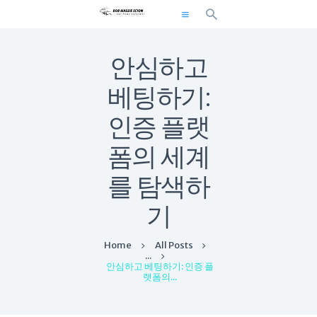
Bob Massie Scion
안심하고
Car Details Informer
베팅하기:
Home
인증 플랫
Blog
폼의 세계
Business and Finance
Gifts and Care
를 탐색하
Games and Gambling
기
Health and Beauty
Home and Garden
Home
All Posts
Contact
...
안심하고 베팅하기: 인증 플
랫폼의...